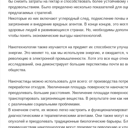
бы снизить затраты на гектар и способствовать более устойчивому
продовольствием. Было определено несколько показателей для оц
предлагаемых стратегий.
Некоторые из них включают углеродный след, подкисление почвы 
загрязнение и внедрение вредных агентов. В конце концов, это мо
здоровье людей в развивающихся странах. Но, необходимы допол
чтобы понять экономические выгоды нанотехнологий.
Нанотехнологии также изучаются на предмет их способности улучш
энергии. Это меняет то, как мы используем энергию, и ожидается, 
революцию в электронной промышленности. Хотя это все еще отно
исследований, она демонстрирует большие перспективы почти во в
общества.
Наночастицы можно использовать для всего: от производства потр
переработки отходов. Увеличенная площадь поверхности наночасти
преодолевать большие расстояния. Увеличение площади поверхнос
транспортировать загрязняющие вещества. В результате они как н
с различными социальными проблемами.
В конечном счете, их можно легко настроить и функционализироват
диагностическими и терапевтическими агентами. Они также могут н
опухолей и преодолевать традиционные биологические барьеры. Б
преимуществам нанотехнологии могут произвести революцию и улу