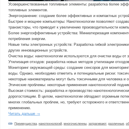
Усовершенствованные топливные элементы: разработка более эфф
топливных элементов.
Энергохранение: создание более эффективных и компактных устрой
Быстрее и мощнее компьютеры: Нанотехнологии позволяют создав
транзисторы, что приводит к увеличению производительности комп
Более энергоэффективные устройства: Миниатюризация компонент
потребления энергии.
Новые типы электронных устройств: Разработка гибкой электроники
других инновационных устройств.
Очистка воды: нанотехнологии используются для очистки воды от з
Утилизация отходов: разработка новых методов утилизации отходов
Мониторинг окружающей среды: создание сенсоров для мониторинга
воды. Однако, необходимо отметить и потенциальные риски: токси
некоторые наноматериалы могут быть токсичными для человека и 
Этические проблемы: некоторые применения нанотехнологий подни
Высокая стоимость: разработка и производство нанотехнологическ
дорогостоящим. В целом, нанотехнологии обладают огромным пот
многих глобальных проблем, но, требуют осторожного и ответственн
применению.
Читать дальше →
Преимущества
,
нанотехнологий
,
многочисленны
,
затрагивают
,
различные
,
о