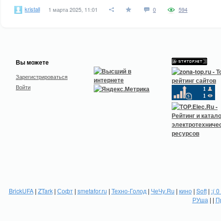
kristall
1 марта 2025, 11:01
0
594
Вы можете
Зарегистрироваться
Войти
BrickUFA
|
ZTark
|
Софт
|
smetafor.ru
|
Техно-Голод
|
ЧеЧу.Ru
|
кино
|
Soft
|
:( 0
РУша
| |
П