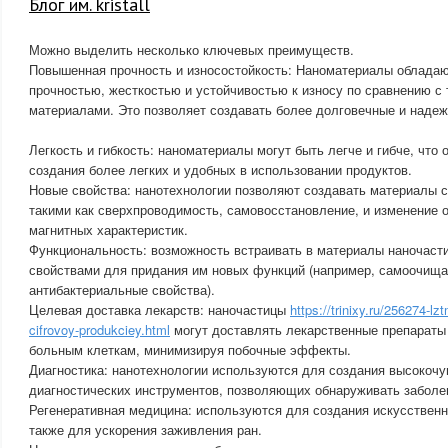
Блог им. kristall
Можно выделить несколько ключевых преимуществ.
Повышенная прочность и износостойкость: Наноматериалы облада
прочностью, жесткостью и устойчивостью к износу по сравнению с
материалами. Это позволяет создавать более долговечные и надеж
Легкость и гибкость: наноматериалы могут быть легче и гибче, что
создания более легких и удобных в использовании продуктов.
Новые свойства: нанотехнологии позволяют создавать материалы 
такими как сверхпроводимость, самовосстановление, и изменение о
магнитных характеристик.
Функциональность: возможность встраивать в материалы наночаст
свойствами для придания им новых функций (например, самоочищ
антибактериальные свойства).
Целевая доставка лекарств: наночастицы
https://trinixy.ru/256274-l
cifrovoy-produkciey.html
могут доставлять лекарственные препараты
больным клеткам, минимизируя побочные эффекты.
Диагностика: нанотехнологии используются для создания высокоч
диагностических инструментов, позволяющих обнаруживать заболев
Регенеративная медицина: используются для создания искусственны
также для ускорения заживления ран.