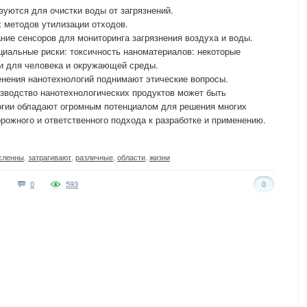
зуются для очистки воды от загрязнений.
х методов утилизации отходов.
ие сенсоров для мониторинга загрязнения воздуха и воды.
циальные риски: токсичность наноматериалов: некоторые
и для человека и окружающей среды.
енения нанотехнологий поднимают этические вопросы.
изводство нанотехнологических продуктов может быть
огии обладают огромным потенциалом для решения многих
рожного и ответственного подхода к разработке и применению.
сленны
,
затрагивают
,
различные
,
области
,
жизни
0
593
0