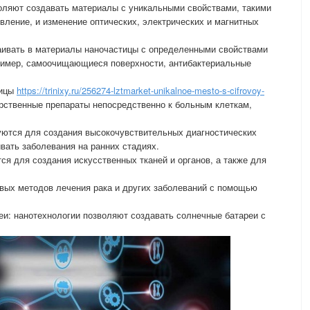
оляют создавать материалы с уникальными свойствами, такими
вление, и изменение оптических, электрических и магнитных
аивать в материалы наночастицы с определенными свойствами
ример, самоочищающиеся поверхности, антибактериальные
тицы
https://trinixy.ru/256274-lztmarket-unikalnoe-mesto-s-cifrovoy-
рственные препараты непосредственно к больным клеткам,
уются для создания высокочувствительных диагностических
ать заболевания на ранних стадиях.
ся для создания искусственных тканей и органов, а также для
вых методов лечения рака и других заболеваний с помощью
и: нанотехнологии позволяют создавать солнечные батареи с