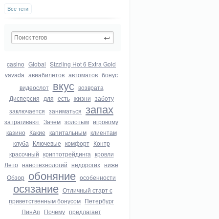
Все теги
casino
Global
Sizzling Hot 6 Extra Gold
vavada
авиабилетов
автоматов
бонус
вкус
видеослот
возврата
Дисперсия
для
есть
жизни
заботу
запах
заключается
заниматься
затрагивают
Зачем
золотым
игровому
казино
Какие
капитальным
клиентам
клуба
Ключевые
комфорт
Контр
красочный
криптотрейдинга
кровли
Лето
нанотехнологий
недорогих
ниже
обоняние
Обзор
особенности
осязание
Отличный старт с
приветственным бонусом
Петербург
ПинАп
Почему
предлагает