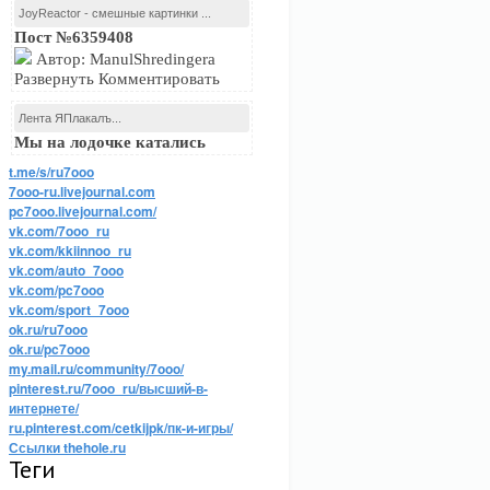
JoyReactor - смешные картинки ...
Пост №6359408
Автор: ManulShredingera
Развернуть Комментировать
Лента ЯПлакалъ...
Мы на лодочке катались
t.me/s/ru7ooo
7ooo-ru.livejournal.com
pc7ooo.livejournal.com/
vk.com/7ooo_ru
vk.com/kkiinnoo_ru
vk.com/auto_7ooo
vk.com/pc7ooo
vk.com/sport_7ooo
ok.ru/ru7ooo
ok.ru/pc7ooo
my.mail.ru/community/7ooo/
pinterest.ru/7ooo_ru/высший-в-
интернете/
ru.pinterest.com/cetkijpk/пк-и-игры/
Ссылки thehole.ru
Теги