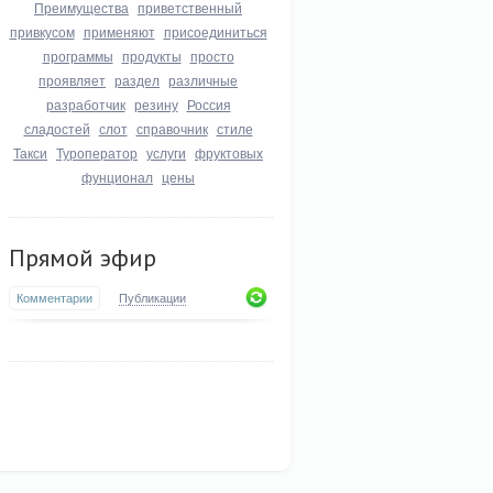
Преимущества
приветственный
привкусом
применяют
присоединиться
программы
продукты
просто
проявляет
раздел
различные
разработчик
резину
Россия
сладостей
слот
справочник
стиле
Такси
Туроператор
услуги
фруктовых
фунционал
цены
Прямой эфир
Комментарии
Публикации