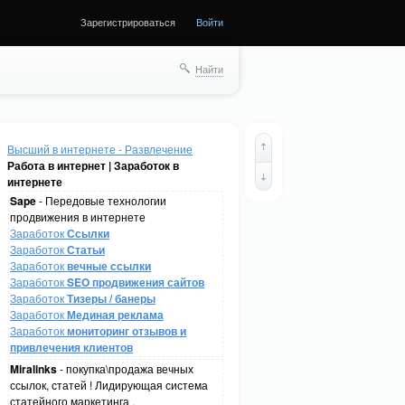
Зарегистрироваться
Войти
Найти
Высший в интернете - Развлечение
Работа в интернет | Заработок в
интернете
Sape
- Передовые технологии
продвижения в интернете
Заработок
Ссылки
Заработок
Статьи
Заработок
вечные ссылки
Заработок
SEO продвижения сайтов
Заработок
Тизеры / банеры
Заработок
Мединая реклама
Заработок
мониторинг отзывов и
привлечения клиентов
Miralinks
- покупка\продажа вечных
ссылок, статей ! Лидирующая система
статейного маркетинга .