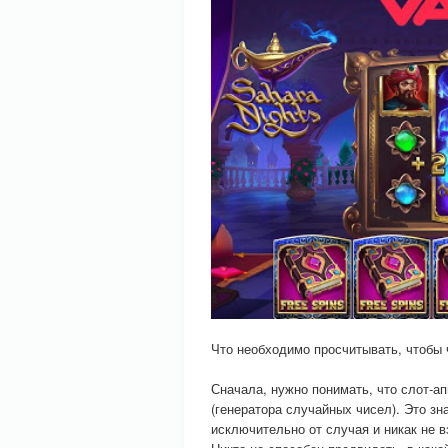
Что необходимо просчитывать, чтобы
Сначала, нужно понимать, что слот-а
(генератора случайных чисел). Это зн
исключительно от случая и никак не