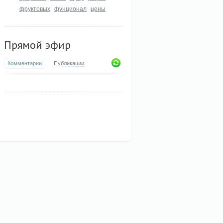
фруктовых
фунционал
цены
Прямой эфир
Комментарии
Публикации