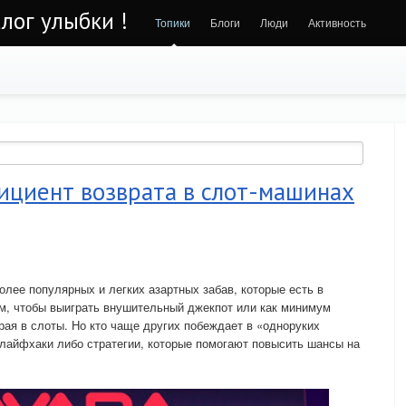
алог улыбки !
Топики
Блоги
Люди
Активность
ициент возврата в слот-машинах
олее популярных и легких азартных забав, которые есть в
ом, чтобы выиграть внушительный джекпот или как минимум
рая в слоты. Но кто чаще других побеждает в «одноруких
лайфхаки либо стратегии, которые помогают повысить шансы на