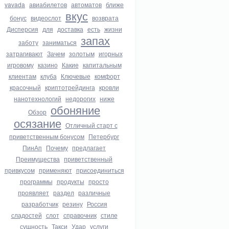
vavada
авиабилетов
автоматов
ближе
вкус
бонус
видеослот
возврата
Дисперсия
для
доставка
есть
жизни
запах
заботу
заниматься
затрагивают
Зачем
золотым
игорных
игровому
казино
Какие
капитальным
клиентам
клуба
Ключевые
комфорт
красочный
криптотрейдинга
кровли
нанотехнологий
недорогих
ниже
обоняние
Обзор
осязание
Отличный старт с
приветственным бонусом
Петербург
ПинАп
Почему
предлагает
Преимущества
приветственный
привкусом
применяют
присоединиться
программы
продукты
просто
проявляет
раздел
различные
разработчик
резину
Россия
сладостей
слот
справочник
стиле
сущность
Такси
Удар
услуги