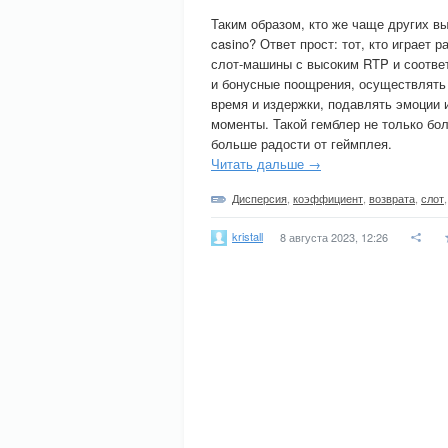
Таким образом, кто же чаще других в
casino? Ответ прост: тот, кто играет 
слот-машины с высоким RTP и соотве
и бонусные поощрения, осуществлять 
время и издержки, подавлять эмоции 
моменты. Такой гемблер не только бол
больше радости от геймплея.
Читать дальше →
Дисперсия
,
коэффициент
,
возврата
,
слот
kristall
8 августа 2023, 12:26