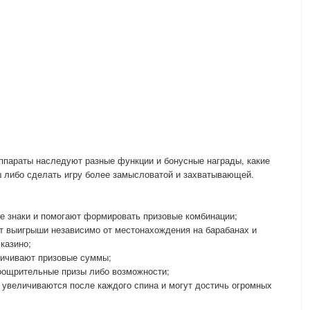
-аппараты наследуют разные функции и бонусные награды, какие
 либо сделать игру более замысловатой и захватывающей.
ные знаки и помогают формировать призовые комбинации;
т выигрыши независимо от местонахождения на барабанах и
казино;
личивают призовые суммы;
поощрительные призы либо возможности;
 увеличиваются после каждого спина и могут достичь огромных