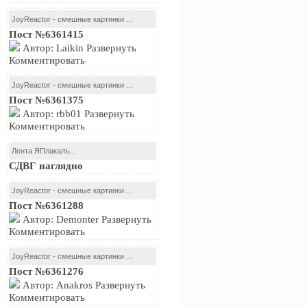
JoyReactor - смешные картинки ...
Пост №6361415
Автор: Laikin Развернуть
Комментировать
JoyReactor - смешные картинки ...
Пост №6361375
Автор: rbb01 Развернуть
Комментировать
Лента ЯПлакалъ...
СДВГ наглядно
JoyReactor - смешные картинки ...
Пост №6361288
Автор: Demonter Развернуть
Комментировать
JoyReactor - смешные картинки ...
Пост №6361276
Автор: Anakros Развернуть
Комментировать