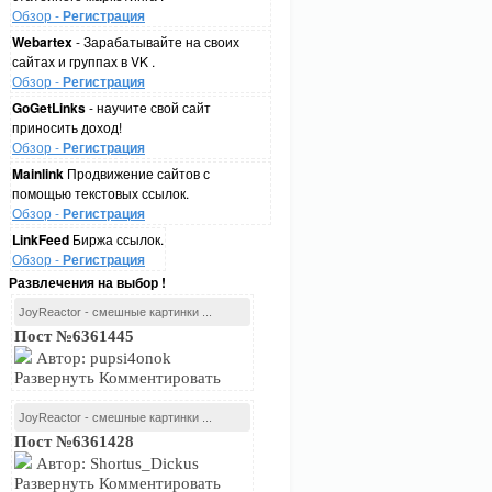
Обзор -
Регистрация
Webartex
- Зарабатывайте на своих
сайтах и группах в VK .
Обзор -
Регистрация
GoGetLinks
- научите свой сайт
приносить доход!
Обзор -
Регистрация
Mainlink
Продвижение сайтов с
помощью текстовых ссылок.
Обзор -
Регистрация
LinkFeed
Биржа ссылок.
Обзор -
Регистрация
Развлечения на выбор !
JoyReactor - смешные картинки ...
Пост №6361445
Автор: pupsi4onok
Развернуть Комментировать
JoyReactor - смешные картинки ...
Пост №6361428
Автор: Shortus_Dickus
Развернуть Комментировать