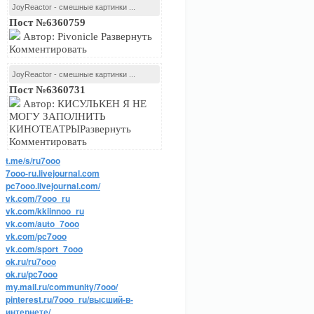
JoyReactor - смешные картинки ...
Пост №6360759
Автор: Pivonicle Развернуть
Комментировать
JoyReactor - смешные картинки ...
Пост №6360731
Автор: КИСУЛЬКЕН Я НЕ
МОГУ ЗАПОЛНИТЬ
КИНОТЕАТРЫРазвернуть
Комментировать
t.me/s/ru7ooo
7ooo-ru.livejournal.com
pc7ooo.livejournal.com/
vk.com/7ooo_ru
vk.com/kkiinnoo_ru
vk.com/auto_7ooo
vk.com/pc7ooo
vk.com/sport_7ooo
ok.ru/ru7ooo
ok.ru/pc7ooo
my.mail.ru/community/7ooo/
pinterest.ru/7ooo_ru/высший-в-
интернете/