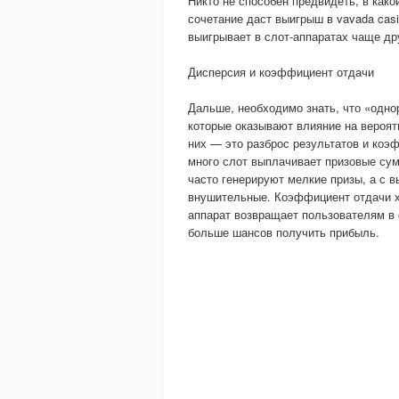
Никто не способен предвидеть, в како
сочетание даст выигрыш в vavada casi
выигрывает в слот-аппаратах чаще др
Дисперсия и коэффициент отдачи
Дальше, необходимо знать, что «одно
которые оказывают влияние на вероят
них — это разброс результатов и коэф
много слот выплачивает призовые су
часто генерируют мелкие призы, а с 
внушительные. Коэффициент отдачи х
аппарат возвращает пользователям в
больше шансов получить прибыль.