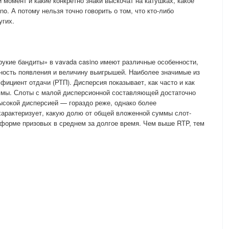
й момент и какие конкретно знаки выскочат на катушках, какое
no. А потому нельзя точно говорить о том, что кто-либо
угих.
рукие бандиты» в vavada casino имеют различные особенности,
ность появления и величину выигрышей. Наиболее значимые из
фициент отдачи (РТП). Дисперсия показывает, как часто и как
ммы. Слоты с малой дисперсионной составляющей достаточно
высокой дисперсией — гораздо реже, однако более
арактеризует, какую долю от общей вложенной суммы слот-
 форме призовых в среднем за долгое время. Чем выше RTP, тем