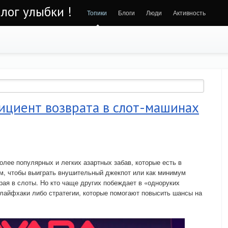
алог улыбки !
Топики
Блоги
Люди
Активность
ициент возврата в слот-машинах
олее популярных и легких азартных забав, которые есть в
ом, чтобы выиграть внушительный джекпот или как минимум
рая в слоты. Но кто чаще других побеждает в «одноруких
лайфхаки либо стратегии, которые помогают повысить шансы на