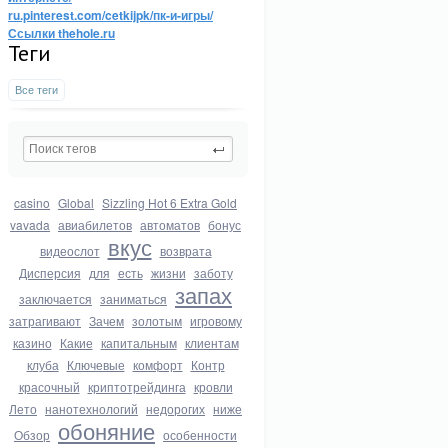
ru.pinterest.com/cetkijpk/пк-и-игры/
Ссылки thehole.ru
Теги
Все теги
casino
Global
Sizzling Hot 6 Extra Gold
vavada
авиабилетов
автоматов
бонус
вкус
видеослот
возврата
Дисперсия
для
есть
жизни
заботу
запах
заключается
заниматься
затрагивают
Зачем
золотым
игровому
казино
Какие
капитальным
клиентам
клуба
Ключевые
комфорт
Контр
красочный
криптотрейдинга
кровли
Лето
нанотехнологий
недорогих
ниже
обоняние
Обзор
особенности