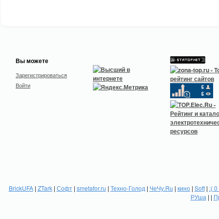
Вы можете
Зарегистрироваться
Войти
BrickUFA
|
ZTark
|
Софт
|
smetafor.ru
|
Техно-Голод
|
ЧеЧу.Ru
|
кино
|
Soft
|
:( 0
РУша
| |
П