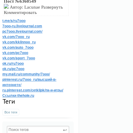
Пост №6360549
Автор: Lacunae Развернуть
Комментировать
t.me/s/ru7ooo
7ooo-ru.livejournal.com
pc7ooo.livejournal.com/
vk.com/7ooo_ru
vk.com/kkiinnoo_ru
vk.com/auto_7ooo
vk.com/pc7ooo
vk.com/sport_7ooo
ok.ru/ru7ooo
ok.ru/pc7ooo
my.mail.ru/community/7ooo/
pinterest.ru/7ooo_ru/высший-в-
интернете/
ru.pinterest.com/cetkijpk/пк-и-игры/
Ссылки thehole.ru
Теги
Все теги