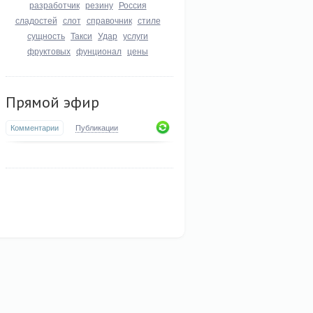
разработчик
резину
Россия
сладостей
слот
справочник
стиле
сущность
Такси
Удар
услуги
фруктовых
фунционал
цены
Прямой эфир
Комментарии
Публикации