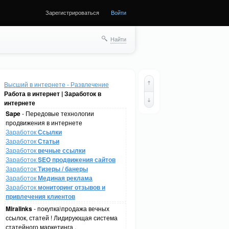
Зарегистрироваться
Войти
Найти
Высший в интернете - Развлечение
Работа в интернет | Заработок в
интернете
Sape
- Передовые технологии
продвижения в интернете
Заработок
Ссылки
Заработок
Статьи
Заработок
вечные ссылки
Заработок
SEO продвижения сайтов
Заработок
Тизеры / банеры
Заработок
Мединая реклама
Заработок
мониторинг отзывов и
привлечения клиентов
Miralinks
- покупка\продажа вечных
ссылок, статей ! Лидирующая система
статейного маркетинга .