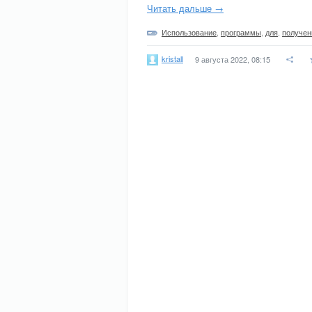
Читать дальше →
Использование
,
программы
,
для
,
получен
kristall
9 августа 2022, 08:15