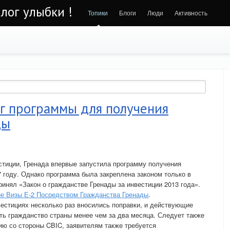
алог улыбки !
Топики
Блоги
Люди
Активность
г программы для получения
ды
стиции, Гренада впервые запустила программу получения
7 году. Однако программа была закреплена законом только в
ринял «Закон о гражданстве Гренады за инвестиции 2013 года».
е Визы Е-2 Посредством Гражданства Гренады
.
нвестициях несколько раз вносились поправки, и действующие
ь гражданство страны менее чем за два месяца. Следует также
нию со стороны CBIC, заявителям также требуется