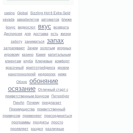
casino
Global
Sizzling Hot 6 Extra Gold
vavada
авиабилетов
автоматов
ближе
вкус
бонус
видеослот
возврата
Дисперсия
для
доставка
есть
жизни
запах
заботу
заниматься
затрагивают
Зачем
золотым
игорных
игровому
казино
Какие
капитальным
клиентам
клуба
Ключевые
комфорт
красочный
криптотрейдинга
кровли
нанотехнологий
недорогих
ниже
обоняние
Обзор
осязание
Отличный старт с
приветственным бонусом
Петербург
ПинАп
Почему
предлагает
Преимущества
приветственный
привкусом
применяют
присоединиться
программы
продукты
просто
проявляет
раздел
различные