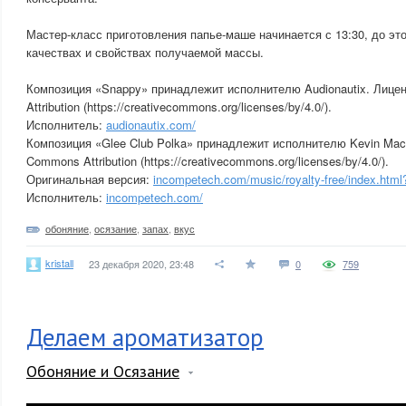
Мастер-класс приготовления папье-маше начинается с 13:30, до эт
качествах и свойствах получаемой массы.
Композиция «Snappy» принадлежит исполнителю Audionautix. Лицен
Attribution (https://creativecommons.org/licenses/by/4.0/).
Исполнитель:
audionautix.com/
Композиция «Glee Club Polka» принадлежит исполнителю Kevin MacL
Commons Attribution (https://creativecommons.org/licenses/by/4.0/).
Оригинальная версия:
incompetech.com/music/royalty-free/index.ht
Исполнитель:
incompetech.com/
обоняние
,
осязание
,
запах
,
вкус
kristall
23 декабря 2020, 23:48
0
759
Делаем ароматизатор
Обоняние и Осязание