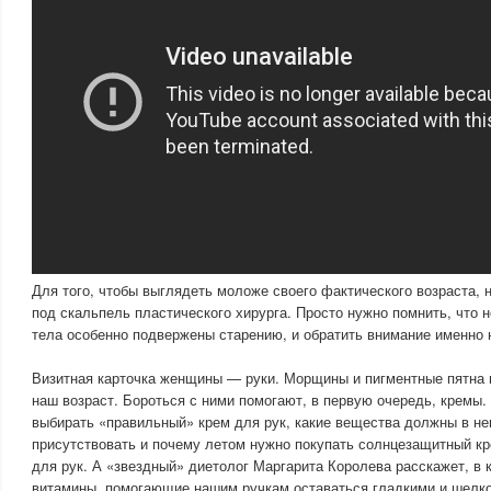
Для того, чтобы выглядеть моложе своего фактического возраста, 
под скальпель пластического хирурга. Просто нужно помнить, что 
тела особенно подвержены старению, и обратить внимание именно 
Визитная карточка женщины — руки. Морщины и пигментные пятна
наш возраст. Бороться с ними помогают, в первую очередь, кремы.
выбирать «правильный» крем для рук, какие вещества должны в не
присутствовать и почему летом нужно покупать солнцезащитный кре
для рук. А «звездный» диетолог Маргарита Королева расскажет, в 
витамины, помогающие нашим ручкам оставаться гладкими и шелк