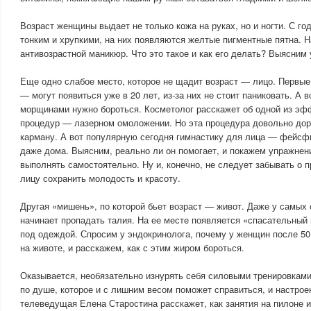
Возраст женщины выдает не только кожа на руках, но и ногти. С го
тонким и хрупкими, на них появляются желтые пигментные пятна. 
антивозрастной маникюр. Что это такое и как его делать? Выясним 
Еще одно слабое место, которое не щадит возраст — лицо. Перв
— могут появиться уже в 20 лет, из-за них не стоит паниковать. А 
морщинами нужно бороться. Косметолог расскажет об одной из эф
процедур — лазерном омоложении. Но эта процедура довольно доро
карману. А вот популярную сегодня гимнастику для лица — фейс
даже дома. Выясним, реально ли он помогает, и покажем упражнен
выполнять самостоятельно. Ну и, конечно, не следует забывать о п
лицу сохранить молодость и красоту.
Другая «мишень», по которой бьет возраст — живот. Даже у самых 
начинает пропадать талия. На ее месте появляется «спасательный 
под одеждой. Спросим у эндокринолога, почему у женщин после 5
на животе, и расскажем, как с этим жиром бороться.
Оказывается, необязательно изнурять себя силовыми тренировками
по душе, которое и с лишним весом поможет справиться, и настрое
телеведущая Елена Старостина расскажет, как занятия на пилоне и