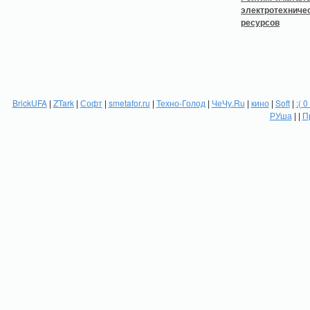
BrickUFA
|
ZTark
|
Софт
|
smetafor.ru
|
Техно-Голод
|
ЧеЧу.Ru
|
кино
|
Soft
|
:( 0
РУша
| |
П