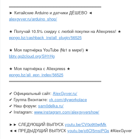
═════════════════════════════════
► Китайские Arduino и датчики ДЁШЕВО ◄
alexgyver.ru/arduino_shop/
★ Получай 10.5% скидку с любой покупки на Aliexpress! ★
epngo.bz/cashback_install_plugin/56525
★ Моя партнёрка YouTube (№1 в мире!) ★
bbtv.go2cloud.org/SH1Hg
★ Моя партнёрка с Aliexpress ★
epngo.bz/ali_epn_index/56525
═════════════════════════════════
✔ Официальный сайт:
AlexGyver.ru/
✔ Группа Вконтакте:
vk.com/diyworkplace
✔ Наш форум:
sam0delka.ru/
✔ Instagram:
www.instagram.com/alexgyvershow/
►► СЛЕДУЮЩИЙ ВЫПУСК
youtu.be/CV0p9t0wjMk
◄◄ ПРЕДЫДУЩИЙ ВЫПУСК
youtu.be/p5Cf5msiPGs
#AlexGyver