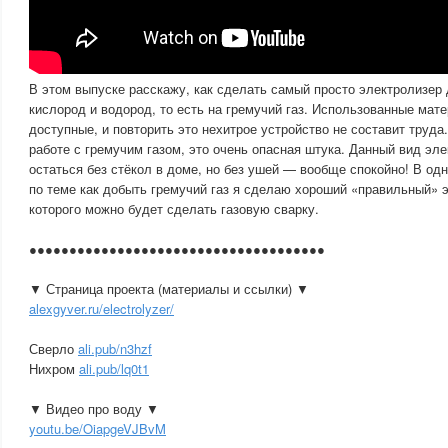
В этом выпуске расскажу, как сделать самый просто электролизер
кислород и водород, то есть на гремучий газ. Использованные ма
доступные, и повторить это нехитрое устройство не составит тр
работе с гремучим газом, это очень опасная штука. Данный вид эле
остаться без стёкол в доме, но без ушей — вообще спокойно! В о
по теме как добыть гремучий газ я сделаю хороший «правильный» э
которого можно будет сделать газовую сварку.
●●●●●●●●●●●●●●●●●●●●●●●●●●●●●●●●●●●●●
▼ Страница проекта (материалы и ссылки) ▼
alexgyver.ru/electrolyzer/
Сверло
ali.pub/n3hzf
Нихром
ali.pub/lq0t1
▼ Видео про воду ▼
youtu.be/OiapgeVJBvM