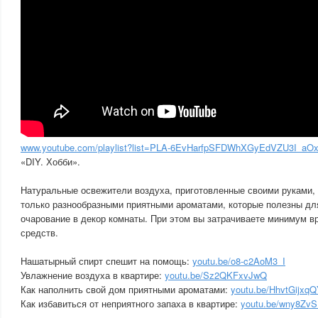
www.youtube.com/playlist?list=PLA-6EvHarfpSFDWhXGyEdVZU3I_aO
«DIY. Хобби».
Натуральные освежители воздуха, приготовленные своими руками,
только разнообразными приятными ароматами, которые полезны для
очарование в декор комнаты. При этом вы затрачиваете минимум 
средств.
Нашатырный спирт спешит на помощь:
youtu.be/o8-c2AoM3_I
Увлажнение воздуха в квартире:
youtu.be/Sz2QKFxvJwQ
Как наполнить свой дом приятными ароматами:
youtu.be/HhvtGijxq
Как избавиться от неприятного запаха в квартире:
youtu.be/wny8Zv