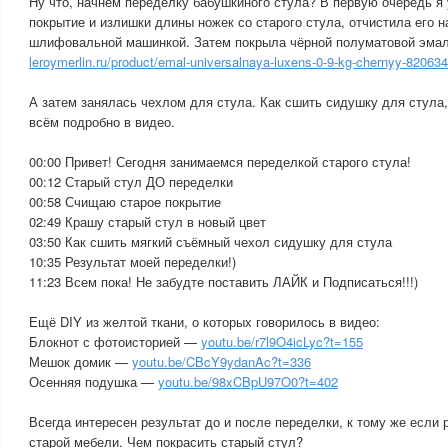
Ну что, начнем переделку бабушкиного стула? В первую очередь я 
покрытие и излишки длины ножек со старого стула, отчистила его 
шлифовальной машинкой. Затем покрыла чёрной полуматовой эмал
leroymerlin.ru/product/emal-universalnaya-luxens-0-9-kg-chernyy-82063
А затем занялась чехлом для стула. Как сшить сидушку для стула,
всём подробно в видео.
00:00 Привет! Сегодня занимаемся переделкой старого стула!
00:12 Старый стул ДО переделки
00:58 Счищаю старое покрытие
02:49 Крашу старый стул в новый цвет
03:50 Как сшить мягкий съёмный чехол сидушку для стула
10:35 Результат моей переделки!)
11:23 Всем пока! Не забудте поставить ЛАЙК и Подписаться!!!)
Ещё DIY из желтой ткани, о которых говорилось в видео:
Блокнот с фотоисторией —
youtu.be/r7l9O4icLyc?t=155
Мешок домик —
youtu.be/CBcY9ydanAc?t=336
Осенняя подушка —
youtu.be/98xCBpU97O0?t=402
Всегда интересен результат до и после переделки, к тому же если 
старой мебели. Чем покрасить старый стул?