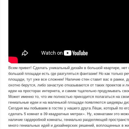
Всем привет! Сделать уникальный дизайн в большой квартире, нет 
большой площади есть где разгуляться фантазии! Но как только ре
площади, тут уже все сложнее! Наличие стен ставит вас в рамки, 
охотно берутся, либо зачастую отказываются от таких проектов и 
идеи на просторах интернета, и самим тщательно продумывать сво
Может именно то, что им полностью приходится полагаться на свои
гениальные идеи и на маленькой площади появляются шедевры ди
Сегодня мы побываем в гостях у нашего друга Лёши, который по ег
сделать 5 комнат в 39 квадратных метрах». Ну, комнатами это можн
наличие гардеробной комнаты, гениально разделяющей пространст
много гениальных идей и дизайнерских решений, воплощенных в ж