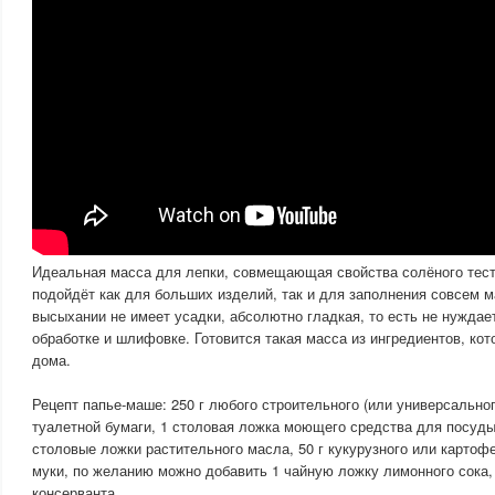
Идеальная масса для лепки, совмещающая свойства солёного тест
подойдёт как для больших изделий, так и для заполнения совсем 
высыхании не имеет усадки, абсолютно гладкая, то есть не нуждае
обработке и шлифовке. Готовится такая масса из ингредиентов, кот
дома.
Рецепт папье-маше: 250 г любого строительного (или универсальног
туалетной бумаги, 1 столовая ложка моющего средства для посуды
столовые ложки растительного масла, 50 г кукурузного или картофе
муки, по желанию можно добавить 1 чайную ложку лимонного сока,
консерванта.