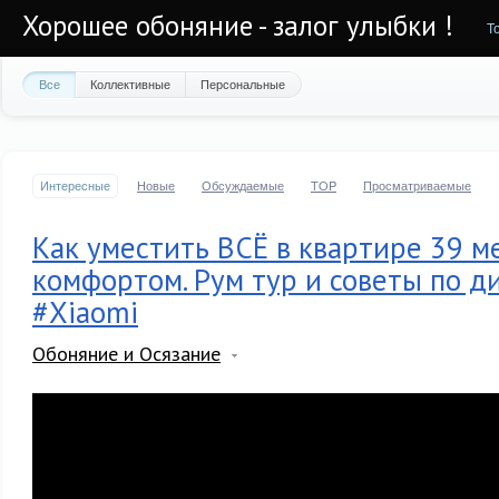
Хорошее обоняние - залог улыбки !
Т
Все
Коллективные
Персональные
Интересные
Новые
Обсуждаемые
TOP
Просматриваемые
Как уместить ВСЁ в квартире 39 м
комфортом. Рум тур и советы по д
#Xiaomi
Обоняние и Осязание