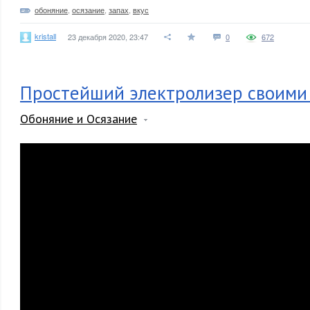
обоняние
,
осязание
,
запах
,
вкус
kristall
23 декабря 2020, 23:47
0
672
Простейший электролизер своими
Обоняние и Осязание