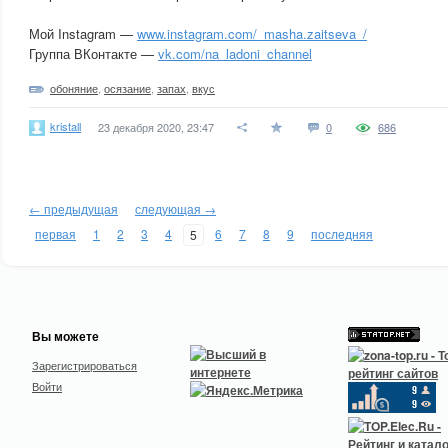
Мой Instagram —
www.instagram.com/_masha.zaitseva_/
Группа ВКонтакте —
vk.com/na_ladoni_channel
обоняние
,
осязание
,
запах
,
вкус
kristall
23 декабря 2020, 23:47
0
686
← предыдущая
следующая →
первая
1
2
3
4
6
7
8
9
последняя
5
Вы можете
Зарегистрироваться
Войти