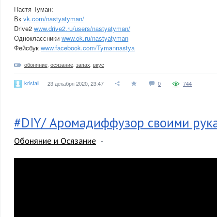
Настя Туман:
Вк
vk.com/nastyatyman/
Drive2
www.drive2.ru/users/nastyatyman/
Одноклассники
www.ok.ru/nastyatyman
Фейсбук
www.facebook.com/Tymannastya
обоняние
,
осязание
,
запах
,
вкус
kristall
23 декабря 2020, 23:47
0
744
#DIY/ Аромадиффузор своими рук
Обоняние и Осязание