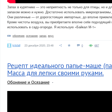
Запах в курятнике — это неприятность не только для птицы, но и д
запахом можно и нужно. Достаточно использовать микроорганизмы 
Они различные — от дорогостоящих импортных, до вполне приемл
Кроме чистоты воздуха, вы приобретаете вполне себе подходящий 
использовать в саду-огороде. Я использую «Байкал М-1»
обоняние
,
осязание
,
запах
,
вкус
kristall
23 декабря 2020, 23:48
0
687
Рецепт идеального папье-маше (па
Масса для лепки своими руками.
Обоняние и Осязание