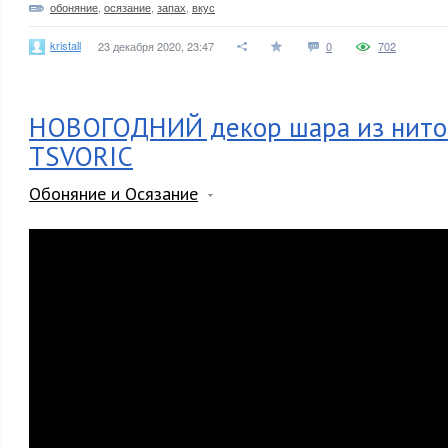
обоняние
,
осязание
,
запах
,
вкус
kristall
23 декабря 2020, 23:47
0
702
НОВОГОДНИЙ декор шара из ниток
TSVORIC
Обоняние и Осязание