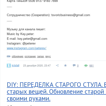
Карта Тинькоff 5536 9137 9183 7699
___
Сотрудничество (Cooperation): tsvoricbusiness@gmail.com
___
Музыку для канала пишет:
Music by Key.peter:
E-mail: key.peter@gmail.com
Instagram: @peterev
www.instagram.com/peterev/
обоняние
,
осязание
,
запах
,
вкус
kristall
23 декабря 2020, 23:47
0
661
DIY: ПЕРЕДЕЛКА СТАРОГО СТУЛА. 
старых вещей. Обновление старой
своими руками.