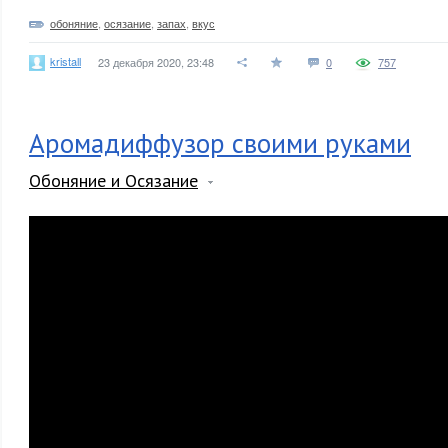
обоняние
,
осязание
,
запах
,
вкус
kristall
23 декабря 2020, 23:48
0
757
Аромадиффузор своими руками
Обоняние и Осязание