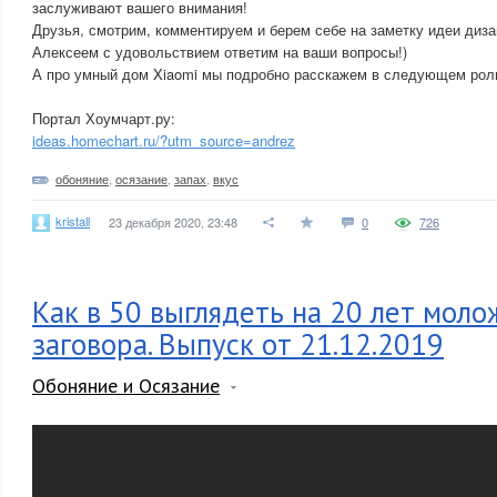
заслуживают вашего внимания!
Друзья, смотрим, комментируем и берем себе на заметку идеи диза
Алексеем с удовольствием ответим на ваши вопросы!)
А про умный дом Xiaomi мы подробно расскажем в следующем рол
Портал Хоумчарт.ру:
ideas.homechart.ru/?utm_source=andrez
обоняние
,
осязание
,
запах
,
вкус
kristall
23 декабря 2020, 23:48
0
726
Как в 50 выглядеть на 20 лет моло
заговора. Выпуск от 21.12.2019
Обоняние и Осязание