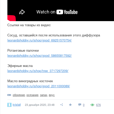
Ссылки на товары из видео:
Сосуд, оставшийся после использования этого диффузора
leonardohobby.ru/ishop/good_69251570754/
Ротанговые палочки
leonardohobby.ru/ishop/good_58655817592/
Эфирные масла
leonardohobby.ru/ishop/tree_3717297209/
Масло виноградных косточек
leonardohobby.ru/ishop/good_2011000089/
обоняние
,
осязание
,
запах
,
вкус
kristall
23 декабря 2020, 23:48
0
676