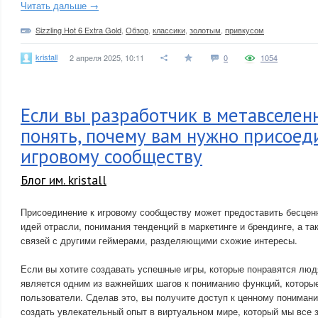
Читать дальше →
Sizzling Hot 6 Extra Gold
,
Обзор
,
классики
,
золотым
,
привкусом
kristall
2 апреля 2025, 10:11
0
1054
Если вы разработчик в метавселен
понять, почему вам нужно присоед
игровому сообществу
Блог им. kristall
Присоединение к игровому сообществу может предоставить бесцен
идей отрасли, понимания тенденций в маркетинге и брендинге, а т
связей с другими геймерами, разделяющими схожие интересы.
Если вы хотите создавать успешные игры, которые понравятся люд
является одним из важнейших шагов к пониманию функций, которые
пользователи. Сделав это, вы получите доступ к ценному понимани
создать увлекательный опыт в виртуальном мире, который мы все 