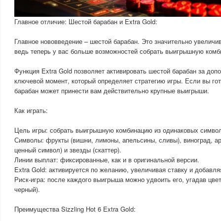
Главное отличие: Шестой барабан и Extra Gold:
Главное нововведение – шестой барабан. Это значительно увеличи
ведь теперь у вас больше возможностей собрать выигрышную комб
Функция Extra Gold позволяет активировать шестой барабан за доп
ключевой момент, который определяет стратегию игры. Если вы гот
барабан может принести вам действительно крупные выигрыши.
Как играть:
Цель игры: собрать выигрышную комбинацию из одинаковых символ
Символы: фрукты (вишни, лимоны, апельсины, сливы), виноград, а
ценный символ) и звезды (скаттер).
Линии выплат: фиксированные, как и в оригинальной версии.
Extra Gold: активируется по желанию, увеличивая ставку и добавля
Риск-игра: после каждого выигрыша можно удвоить его, угадав цвет
черный).
Преимущества Sizzling Hot 6 Extra Gold: