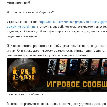
метавселенной!
Что такое игровые сообщества?
Игровые сообщества
https://fishki.net/4784899-igrajut-vse-forumy-gej
socialynyj-trend.html
это группы людей, которые собираются вместе,
видеоигры. Они могут быть сформированы вокруг определенных ж
отдельных названий.
Эти сообщества предоставляют геймерам возможность общаться и
играм. Они также дают игрокам возможность учиться друг у друга,
отношения и участвовать в турнирах или мероприятиях.
Типы игровых сообществ.
Множество различных типов игровых сообществ удовлетворяют раз