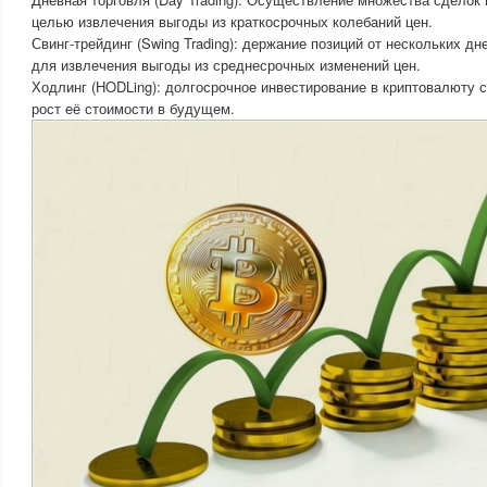
целью извлечения выгоды из краткосрочных колебаний цен.
Свинг-трейдинг (Swing Trading): держание позиций от нескольких д
для извлечения выгоды из среднесрочных изменений цен.
Ходлинг (HODLing): долгосрочное инвестирование в криптовалюту 
рост её стоимости в будущем.