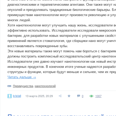
диагностическими и терапевтическими агентами. Они также могут н
опухолей и преодолевать традиционные биологические барьеры. Б
преимуществам нанотехнологии могут произвести революцию и улу
многих людей.
Хотя нанотехнологии могут улучшить нашу жизнь, исследователи в
эффективно использовать. Исследователи исследовали микроскоп
бактерии, для разработки новых материалов с улучшенными свойст
применений является стоматология, где сборщики нано могут уничт
восстанавливать поврежденные зубы.
Эти новые материалы также могут помочь нам бороться с бактериям
должны построить комплексный исследовательский центр нанотехн
Исследователи уже давно изучают нанотехнологии как новый инст
инженерных продуктов. В конечном итоге ученые надеются разрабо
структуры и функции, которые будут меньше и сильнее, чем их пре
Читать дальше →
Преимущества
,
нанотехнологий
kristall
13 марта 2025, 20:29
0
1007