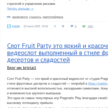
стратегий и управление рисками.
Читать дальше →
заключается
,
сущность
,
криптотрейдинга
kristall
20 июля 2025, 18:45
0
1541
Слот Fruit Party это яркий и красо
видеослот выполненный в стиле ф
десертов и сладостей
Блог им. kristall
Слот Fruit Party — это яркий и красочный видеослот от студии Prag
стиле фруктовых десертов и сладостей — попробуй в
https://marti
отличается высокой волатильностью, каскадными символами, бон
и возможностью крупного выигрыша.
Это одна из самых популярных игр Pragmatic Play благодаря своей 
высокому потенциалу прибыли.