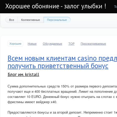
Хорошее обоняние - залог улыбки !
Т
Все
Коллективные
Персональные
Хорошие
Новые
Обсуждаемые
TOP
Просматриваемые
Всем новым клиентам casino предл
получить приветственный бонус
Блог им. kristall
Сумма дополнительных средств 150% от размера первого депозита.
получают еще и 400 бесплатных вращений. Лимит на пополнение д
составляет 10 EURO. Денежный бонус нужно отыграть на слотах с 
фриспины имеют вейджер х40.
Предоставляются бонусы и за второй депозит. Непременно стоит 1wi