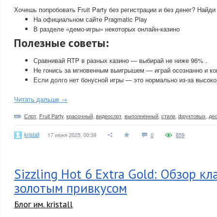
Хочешь попробовать Fruit Party без регистрации и без денег? Найд
На официальном сайте Pragmatic Play
В разделе «демо-игры» некоторых онлайн-казино
Полезные советы:
Сравнивай RTP в разных казино — выбирай не ниже 96% .
Не гонись за мгновенным выигрышем — играй осознанно и к
Если долго нет бонусной игры — это нормально из-за высоко
Читать дальше →
Слот
,
Fruit Party
,
красочный
,
видеослот
,
выполненный
,
стиле
,
фруктовых
,
де
kristall
17 июня 2025, 00:39
0
859
Sizzling Hot 6 Extra Gold: Обзор кл
золотым привкусом
Блог им. kristall