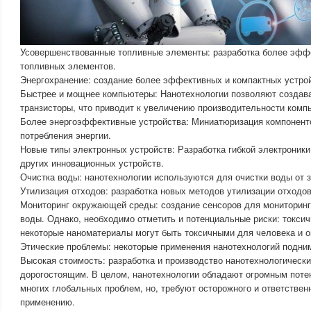
Усовершенствованные топливные элементы: разработка более эфф
топливных элементов.
Энергохранение: создание более эффективных и компактных устрой
Быстрее и мощнее компьютеры: Нанотехнологии позволяют создав
транзисторы, что приводит к увеличению производительности комп
Более энергоэффективные устройства: Миниатюризация компонент
потребления энергии.
Новые типы электронных устройств: Разработка гибкой электроники
других инновационных устройств.
Очистка воды: нанотехнологии используются для очистки воды от з
Утилизация отходов: разработка новых методов утилизации отходов
Мониторинг окружающей среды: создание сенсоров для мониторинга
воды. Однако, необходимо отметить и потенциальные риски: токси
некоторые наноматериалы могут быть токсичными для человека и 
Этические проблемы: некоторые применения нанотехнологий подни
Высокая стоимость: разработка и производство нанотехнологическ
дорогостоящим. В целом, нанотехнологии обладают огромным пот
многих глобальных проблем, но, требуют осторожного и ответственн
применению.