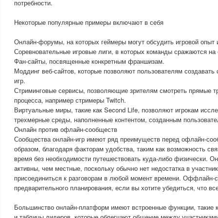
потребности.
Некоторые популярные примеры включают в себя
Онлайн-форумы, на которых геймеры могут обсудить игровой опыт и
Соревновательные игровые лиги, в которых команды сражаются на 
Фан-сайты, посвященные конкретным франшизам.
Моддинг веб-сайтов, которые позволяют пользователям создавать 
игр.
Стриминговые сервисы, позволяющие зрителям смотреть прямые тр
процесса, например стримеры Twitch.
Виртуальные миры, такие как Second Life, позволяют игрокам исс
трехмерные среды, наполненные контентом, созданным пользовате
Онлайн против офлайн-сообществ
Сообщества онлайн-игр имеют ряд преимуществ перед офлайн-соо
образом, благодаря факторам удобства, таким как возможность свя
время без необходимости путешествовать куда-либо физически. Они
активны, чем местные, поскольку обычно нет недостатка в участн
присоединиться к разговорам в любой момент времени. Оффлайн-с
предварительного планирования, если вы хотите убедиться, что вс
Большинство онлайн-платформ имеют встроенные функции, такие к
и таблицы лидеров, которые облегчают общение между участниками