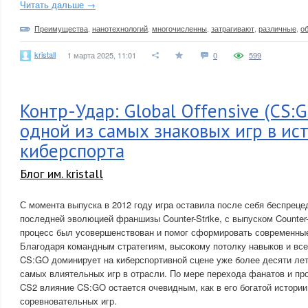
Читать дальше →
Преимущества
,
нанотехнологий
,
многочисленны
,
затрагивают
,
различные
,
о
kristall
1 марта 2025, 11:01
0
599
Контр-Удар: Global Offensive (CS:G
одной из самых знаковых игр в ис
киберспорта
Блог им. kristall
С момента выпуска в 2012 году игра оставила после себя беспрец
последней эволюцией франшизы Counter-Strike, с выпуском Counter-S
процесс был усовершенствован и помог сформировать современные
Благодаря командным стратегиям, высокому потолку навыков и вс
CS:GO доминирует на киберспортивной сцене уже более десяти лет
самых влиятельных игр в отрасли. По мере перехода фанатов и пр
CS2 влияние CS:GO остается очевидным, как в его богатой истории
соревновательных игр.