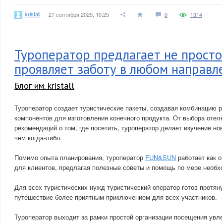
kristall
27 сентября 2025, 10:25
0
1314
Туроператор предлагает не просто 
проявляет заботу в любом направл
Блог им. kristall
Туроператор создает туристические пакеты, создавая комбинацию 
компонентов для изготовления конечного продукта. От выбора отел
рекомендаций о том, где посетить, туроператор делает изучение н
чем когда-либо.
Помимо опыта планирования, туроператор
FUN&SUN
работает как 
для клиентов, предлагая полезные советы и помощь по мере необх
Для всех туристических нужд туристический оператор готов протян
путешествие более приятным приключением для всех участников.
Туроператор выходит за рамки простой организации посещения увл