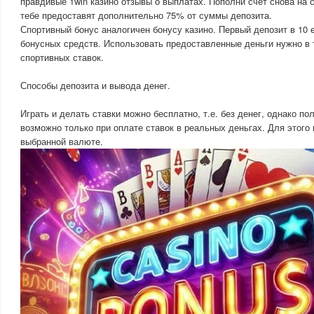
правдивые 1win казино отзывы о выплатах. Пополни счет снова на с
тебе предоставят дополнительно 75% от суммы депозита.
Спортивный бонус аналогичен бонусу казино. Первый депозит в 10 
бонусных средств. Использовать предоставленные деньги нужно в 
спортивных ставок.
Способы депозита и вывода денег.
Играть и делать ставки можно бесплатно, т.е. без денег, однако п
возможно только при оплате ставок в реальных деньгах. Для этого 
выбранной валюте.