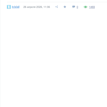
kristall
26 апреля 2026, 11:06
0
1493