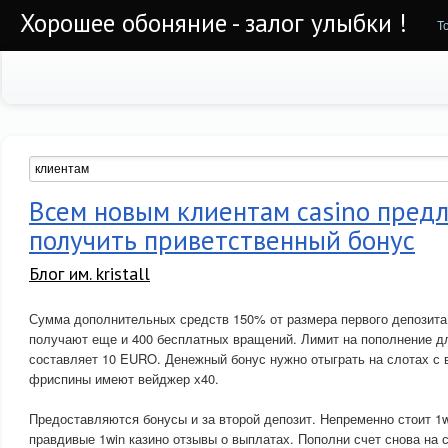
Хорошее обоняние - залог улыбки !
Т
Всем новым клиентам casino предл
получить приветственный бонус
Блог им. kristall
Сумма дополнительных средств 150% от размера первого депозита.
получают еще и 400 бесплатных вращений. Лимит на пополнение д
составляет 10 EURO. Денежный бонус нужно отыграть на слотах с 
фриспины имеют вейджер х40.
Предоставляются бонусы и за второй депозит. Непременно стоит 1wi
правдивые 1win казино отзывы о выплатах. Пополни счет снова на с