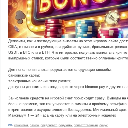
Депозиты, как и последующие выплаты на этом игровом сайте дос
США, в гривне и в рублях, в индийских рупиях, бразильских реалах
USDT, в BTC или в ETH. Что интересно, получать выплаты в крипте
выигрышных ставок, которые были соответственно оплачены крипто
Для пополнения счета предлагаются следующие способы:
банковские карты;
электронные кошельки типа piastrix;
доступны депозиты и вывод в крипте через binance pay и другие п
Зачисление средств на игровой счет происходит сразу. Выводы на 
больше времени, так как упирается в лимиты и проблему верифика
в криптовалюте осуществляются без задержек. Минимальный срок 
Максимум 1 — 24 часа на карту или на электронный кошелек
клиентам
,
casino
,
предлагает
,
получить
,
приветственный
,
бонус